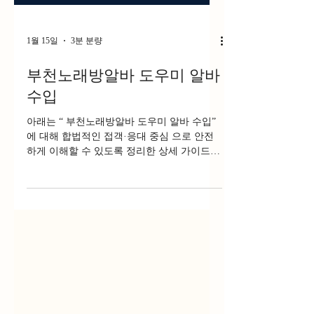
1월 15일
3분 분량
부천노래방알바 도우미 알바
수입
아래는 “ 부천노래방알바 도우미 알바 수입”
에 대해 합법적인 접객·응대 중심 으로 안전
하게 이해할 수 있도록 정리한 상세 가이드
※ 부천노래방알바 성적 서비스와 관련된 불
법 행위는 법적으로 금지 되어 있으며, 이 답
변에서는 합법적 업소 근무 를 기준으로 설명
합니다. 부천노래방알바 1. 부천 노래방 도우
미 알바란? 부천 노래방 도우미 알바는 부천
일대 노래방·룸형 접객 업소 에서 손님과 함
께 시간을 보내며 기본적인 대화·분위기 메이
킹·응대 를 하는 아르바이트입니다.이 업종은
일반 노래방과 달리 테이블 서비스·대화 중심