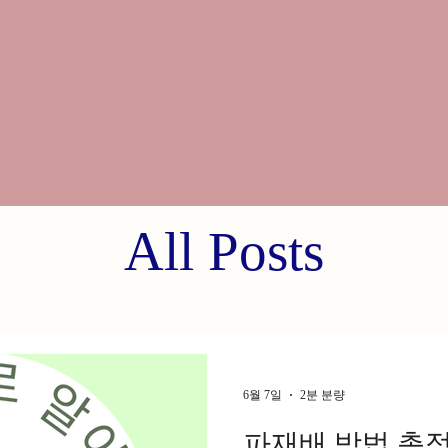
All Posts
6월 7일
2분 분량
파재배 방법 총정