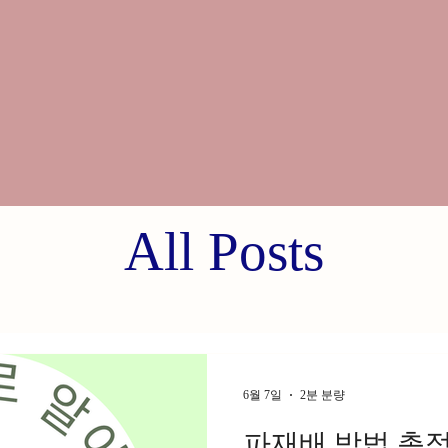
All Posts
6월 7일
2분 분량
파재배 방법 총정