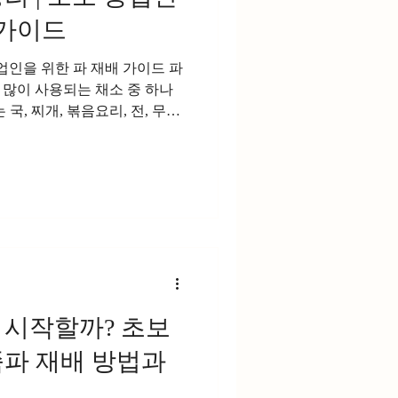
 가이드
농업인을 위한 파 재배 가이드 파
 많이 사용되는 채소 중 하나
국, 찌개, 볶음요리, 전, 무침
며 연중 꾸준한 수요가 존재한
파까지 다양한 품종이 있어 재
다. 파는 비교적 재배가 쉬운
 좋은 파를 생산하기 위해서는
 예방 등의 기본적인 재배 기술이
시간이되자 파재배의 특징 파는
난 채소다. 비교적 다양한 기
며 노지재배와 시설재배 모두
하여 가격 변동 폭이 상대적으
 시작할까? 초보
가부터 대규모 농가까지 폭넓게
 파는 서늘한 기후를 좋아하지
쪽파 재배 방법과
정 온도 : 1