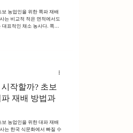
초보 농업인을 위한 쪽파 재배
사는 비교적 적은 면적에서도
 대표적인 채소 농사다. 쪽파
요리 등 다양한 음식에 사용되며
. 특히 김장철에는 쪽파김치와
게 증가해 가격이 상승하는 경
 관리가 비교적 쉬운 편이기 때
도 쉽게 도전할 수 있는 작물
 바로가기 쪽파농사의 특징 쪽
고 향이 강한 것이 특징이다.
 50~90일 정도면 수확이 가능
 시작할까? 초보
 가능한 품종도 있어 수익성을
대파 재배 방법과
한 편이며 시장 수요가 안정적
쪽파 재배 환경 쪽파는 서늘한
온도 : 15~
초보 농업인을 위한 대파 재배
사는 한국 식문화에서 빠질 수