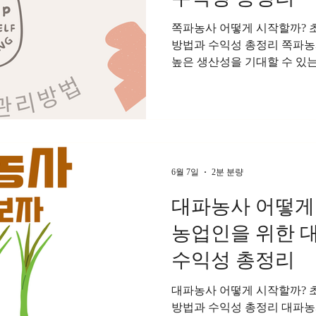
쪽파농사 어떻게 시작할까? 
방법과 수익성 총정리 쪽파농
높은 생산성을 기대할 수 있는
는 김치, 파전, 무침, 국물 
사계절 내내 수요가 꾸준하다
각종 양념 재료로 소비가 크
우가 많다. 재배 기간이 짧고
문에 귀농인이나 초보 농업인
로 평가받고 있다. 쪽파농사
6월 7일
2분 분량
파는 일반 대파보다 크기가 작
생육 속도가 빠르며 파종 후 약
대파농사 어떻게
하다. 또한 여러 차례 수확이
농업인을 위한 
높일 수 있다. 저장성도 우수
으로 유지되는 장점이 있다. 
수익성 총정리
기후에서 잘 자란다. 생육 적정 
대파농사 어떻게 시작할까? 
방법과 수익성 총정리 대파농