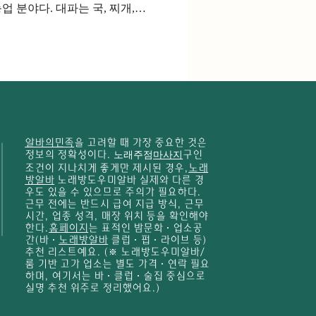
 분야다. 대파는 국, 찌개,
모든 음식에 사용될 정도로 소
지하고 있다. 특히 계절과 관
이기 때문에 안정적인 판로 확
과 귀농인들도 많이 선택하는
잘하는방법 대파는 비교적 재배
 좋은 대파를 생산하기 위해서
충 예방 등 기본적인 재배 기술
알바의민족
을 고려할 때 가장 중요한 것은
 대파농사의 특징 대파는 백색
정보의 정확성이다.
노래주점
마사지
구인
 활용하는 채소로 시장 수요가
조건이 지나치게 좋게만 제시된 경우,
노래
간은 품종에 따라 차이가 있지
방알바
노래방도우미알바 실제와 다른 경
우도 있을 수 있으므로 주의가 필요하다.
월 정도 소요된다. 연중 생산
근무 전에는 반드시 급여 지급 방식, 근무
이 비교적 우수한 장점을 가지
시간, 업종 성격, 매장 위치 등을 확인해야
한다.
홈페이지
는 표적인 밤문화·업소공
간(바·
노래방알바
클럽·펍·라이브 등)
추천 리스트예요. (※ 노래방도우미알바/
룸 기반 고가 업소는 별도 가격·연락 필요
하며, 여기서는 바·클럽·술집 중심으로
실명 추천 위주로 정리했어요.)