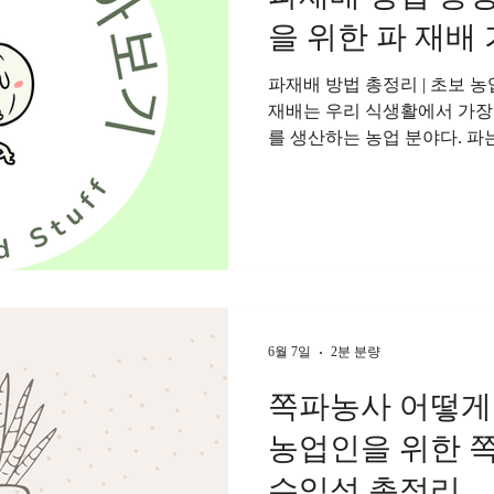
을 위한 파 재배
파재배 방법 총정리 | 초보 
재배는 우리 식생활에서 가장
를 생산하는 농업 분야다. 파는 
등 거의 모든 한식에 활용되
다. 대파와 쪽파를 비롯해 실
배 목적에 따라 선택이 가능하
작물로 알려져 있지만, 품질
토양 관리, 물 관리, 병해충
중요하다. 파재배 알아보는 
생육이 빠르고 적응력이 뛰어
후 조건에서도 재배가 가능하
6월 7일
2분 분량
가능하다. 또한 수요가 꾸준
쪽파농사 어떻게
로 적은 편이며, 소규모 농
재배되고 있다. 파 재배 환경
농업인을 위한 
만 환경 적응력이 높다. 생육 적
수익성 총정리