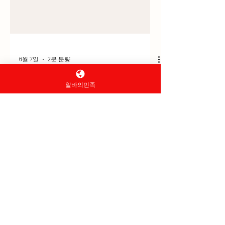
6월 7일
2분 분량
알바의민족
쪽파농사 어떻게 시작할까?
초보 농업인을 위한 쪽파 재
배 방법과 수익성 총정리
쪽파농사 어떻게 시작할까? 초보 농업인을 위
한 쪽파 재배 방법과 수익성 총정리 쪽파농사
는 비교적 적은 면적에서도 높은 생산성을 기
대할 수 있는 대표적인 채소 농사다. 쪽파는
김치, 파전, 무침, 국물 요리 등 다양한 음식에
사용되며 사계절 내내 수요가 꾸준하다. 특히
김장철에는 쪽파김치와 각종 양념 재료로 소
비가 크게 증가해 가격이 상승하는 경우가 많