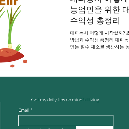
농업인을 위한 
수익성 총정리
대파농사 어떻게 시작할까? 
방법과 수익성 총정리 대파농
없는 필수 채소를 생산하는 농업
볶음요리, 고기요리 등 거의 
비량이 많아 꾸준한 수요를 유
계없이 소비가 지속되는 작물
보가 가능하며, 초보 농업인
작물 중 하나다. 대파농사 
가 쉬운 편에 속하지만 품질
는 토양 관리, 물 관리, 병해
Get my daily tips on mindful living
을 정확하게 이해해야 한다.
부분과 녹색 잎 부분을 모두
Email
*
매우 높은 작물이다. 재배 기
만 일반적으로 4개월에서 8개