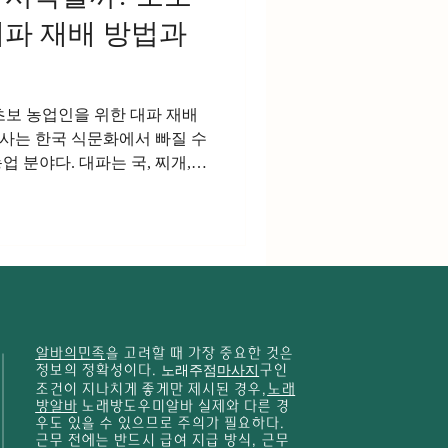
대파 재배 방법과
초보 농업인을 위한 대파 재배
사는 한국 식문화에서 빠질 수
 분야다. 대파는 국, 찌개,
모든 음식에 사용될 정도로 소
지하고 있다. 특히 계절과 관
이기 때문에 안정적인 판로 확
과 귀농인들도 많이 선택하는
잘하는방법 대파는 비교적 재배
 좋은 대파를 생산하기 위해서
충 예방 등 기본적인 재배 기술
알바의민족
을 고려할 때 가장 중요한 것은
 대파농사의 특징 대파는 백색
정보의 정확성이다.
노래주점
마사지
구인
 활용하는 채소로 시장 수요가
조건이 지나치게 좋게만 제시된 경우,
노래
간은 품종에 따라 차이가 있지
방알바
노래방도우미알바 실제와 다른 경
우도 있을 수 있으므로 주의가 필요하다.
월 정도 소요된다. 연중 생산
근무 전에는 반드시 급여 지급 방식, 근무