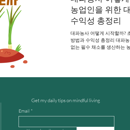
농업인을 위한 
수익성 총정리
대파농사 어떻게 시작할까? 
방법과 수익성 총정리 대파농
없는 필수 채소를 생산하는 농업
볶음요리, 고기요리 등 거의 
비량이 많아 꾸준한 수요를 유
계없이 소비가 지속되는 작물
보가 가능하며, 초보 농업인
작물 중 하나다. 대파농사 
가 쉬운 편에 속하지만 품질
는 토양 관리, 물 관리, 병해
Get my daily tips on mindful living
을 정확하게 이해해야 한다.
부분과 녹색 잎 부분을 모두
Email
*
매우 높은 작물이다. 재배 기
만 일반적으로 4개월에서 8개