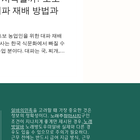
대파 재배 방법과
초보 농업인을 위한 대파 재배
사는 한국 식문화에서 빠질 수
 분야다. 대파는 국, 찌개,
모든 음식에 사용될 정도로 소
지하고 있다. 특히 계절과 관
이기 때문에 안정적인 판로 확
과 귀농인들도 많이 선택하는
잘하는방법 대파는 비교적 재배
 좋은 대파를 생산하기 위해서
충 예방 등 기본적인 재배 기술
알바의민족
을 고려할 때 가장 중요한 것은
 대파농사의 특징 대파는 백색
정보의 정확성이다.
노래주점
마사지
구인
 활용하는 채소로 시장 수요가
조건이 지나치게 좋게만 제시된 경우,
노래
간은 품종에 따라 차이가 있지
방알바
노래방도우미알바 실제와 다른 경
우도 있을 수 있으므로 주의가 필요하다.
월 정도 소요된다. 연중 생산
근무 전에는 반드시 급여 지급 방식, 근무