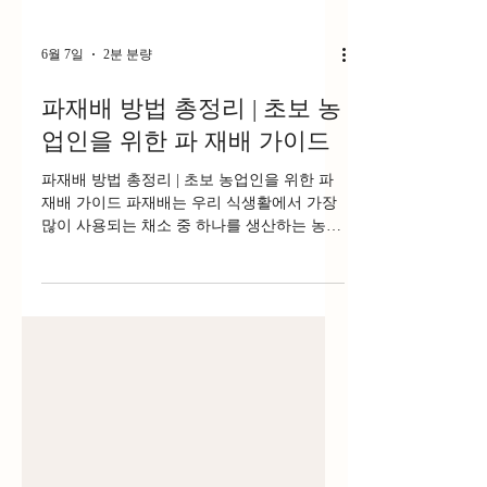
6월 7일
2분 분량
파재배 방법 총정리 | 초보 농
업인을 위한 파 재배 가이드
파재배 방법 총정리 | 초보 농업인을 위한 파
재배 가이드 파재배는 우리 식생활에서 가장
많이 사용되는 채소 중 하나를 생산하는 농업
분야다. 파는 국, 찌개, 볶음요리, 전, 무침 등
거의 모든 한식에 활용되며 연중 꾸준한 수요
가 존재한다. 대파와 쪽파를 비롯해 실파까지
다양한 품종이 있어 재배 목적에 따라 선택이
가능하다. 파는 비교적 재배가 쉬운 작물로
알려져 있지만, 품질 좋은 파를 생산하기 위
해서는 토양 관리, 물 관리, 병해충 예방 등의
기본적인 재배 기술이 중요하다. 파재배 알아
보는 시간이되자 파재배의 특징 파는 생육이