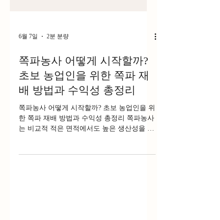
6월 7일
2분 분량
쪽파농사 어떻게 시작할까?
초보 농업인을 위한 쪽파 재
배 방법과 수익성 총정리
쪽파농사 어떻게 시작할까? 초보 농업인을 위
한 쪽파 재배 방법과 수익성 총정리 쪽파농사
는 비교적 적은 면적에서도 높은 생산성을 기
대할 수 있는 대표적인 채소 농사다. 쪽파는
김치, 파전, 무침, 국물 요리 등 다양한 음식에
사용되며 사계절 내내 수요가 꾸준하다. 특히
김장철에는 쪽파김치와 각종 양념 재료로 소
비가 크게 증가해 가격이 상승하는 경우가 많
다. 재배 기간이 짧고 관리가 비교적 쉬운 편
이기 때문에 귀농인이나 초보 농업인도 쉽게